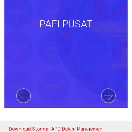
PAFI PUSAT
pafi.id
Previous
Next
Download Standar APD Dalam Manajemen